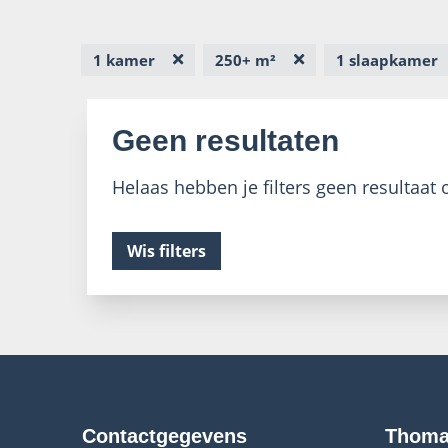
1 kamer
250+ m²
1 slaapkamer
Geen resultaten
Helaas hebben je filters geen resultaat o
Wis filters
Contactgegevens
Thoma