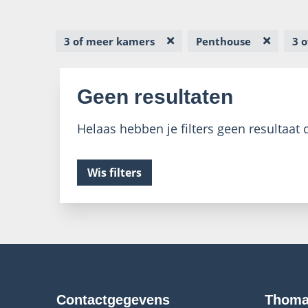
3 of meer kamers
Penthouse
3 
Geen resultaten
Helaas hebben je filters geen resultaat o
Wis filters
Contactgegevens
Thoma